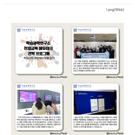
1.png[181kb]