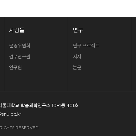
사람들
연구
운영위원회
연구 프로젝트
겸무연구원
저서
연구원
논문
1 서울대학교 학습과학연구소 10-1동 401호
@snu.ac.kr
LRIGHTS RESERVED.