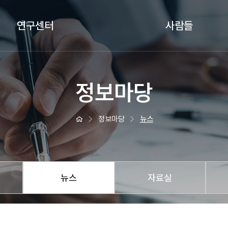
연구센터
사람들
뇌기반학습연구센터
운영위원회
학습데이터연구센터
겸무연구원
정보마당
AI기반교육연구센터
연구원
미래교육혁신센터
행정직원
정보마당
뉴스
뉴스
자료실