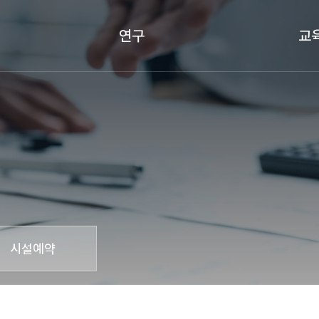
연구
교
연구 프로젝트
학
연구 네트워크
인문사회연구소
저서
논문
시설예약