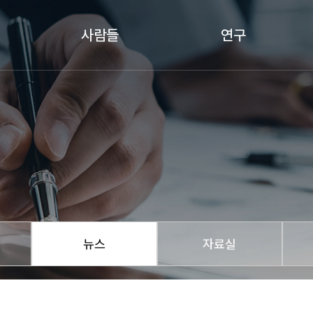
사람들
연구
센터
운영위원회
연구 프로젝트
센터
겸무연구원
연구 네트워크
정보마당
센터
연구원
인문사회연구소
터
행정직원
저서
정보마당
뉴스
논문
뉴스
자료실