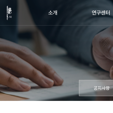
소개
연구센터
인사말
뇌기반학습연구
연구소 소개
학습데이터연구
연혁
AI기반교육연구
조직도
미래교육혁신센
오시는 길
공지사항