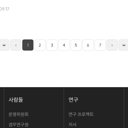
09.17
1
2
3
4
5
6
7
사람들
연구
운영위원회
연구 프로젝트
겸무연구원
저서