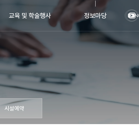
교육 및 학술행사
정보마당
EN
학습과학연계전공
공지사항
AI융합교육학과
뉴스
학술행사
자료실
인턴 프로그램
시설예약
시설예약